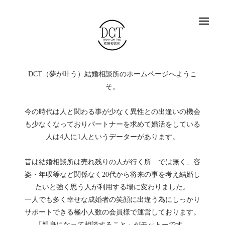
メ
DCT（夢が叶う）結婚相談所のホームページへようこ
そ。
今の時代は人と関わる事が少なく異性との出逢いの機会
も少なくなっておりパートナーを求めて婚活をしている
人は4人に1人というデーターがあります。
昔は結婚相談所は売れ残りの人が行く所…では無く、容
姿・年収等など関係なく20代から将来の事を考え結婚し
たいと強く思う人が利用する場に変わりました。
一人でも多く幸せな成婚者の笑顔に出逢う為にしっかり
サポートできる極小人数の会員様で運営しております。
「親身になって相談すること」がモットーです。