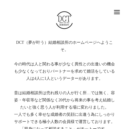
メ
DCT（夢が叶う）結婚相談所のホームページへようこ
そ。
今の時代は人と関わる事が少なく異性との出逢いの機会
も少なくなっておりパートナーを求めて婚活をしている
人は4人に1人というデーターがあります。
昔は結婚相談所は売れ残りの人が行く所…では無く、容
姿・年収等など関係なく20代から将来の事を考え結婚し
たいと強く思う人が利用する場に変わりました。
一人でも多く幸せな成婚者の笑顔に出逢う為にしっかり
サポートできる極小人数の会員様で運営しております。
「親身になって相談すること」がモットーです。