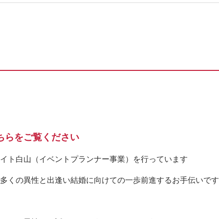
ンのご案内
DCT結婚相談所が選ばれる３つの理由
よくあるご質問
店舗情報
ブログ
ちらをご覧ください
イト白山（イベントプランナー事業）を行っています
多くの異性と出逢い結婚に向けての一歩前進するお手伝いです