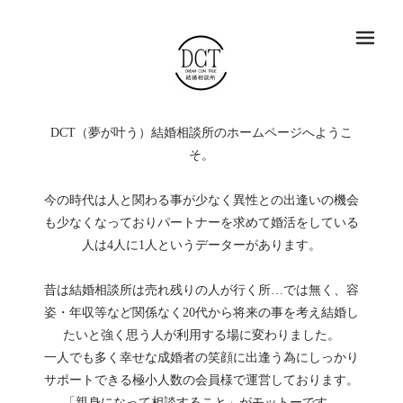
メ
DCT（夢が叶う）結婚相談所のホームページへようこ
そ。
今の時代は人と関わる事が少なく異性との出逢いの機会
も少なくなっておりパートナーを求めて婚活をしている
人は4人に1人というデーターがあります。
昔は結婚相談所は売れ残りの人が行く所…では無く、容
姿・年収等など関係なく20代から将来の事を考え結婚し
たいと強く思う人が利用する場に変わりました。
一人でも多く幸せな成婚者の笑顔に出逢う為にしっかり
サポートできる極小人数の会員様で運営しております。
「親身になって相談すること」がモットーです。